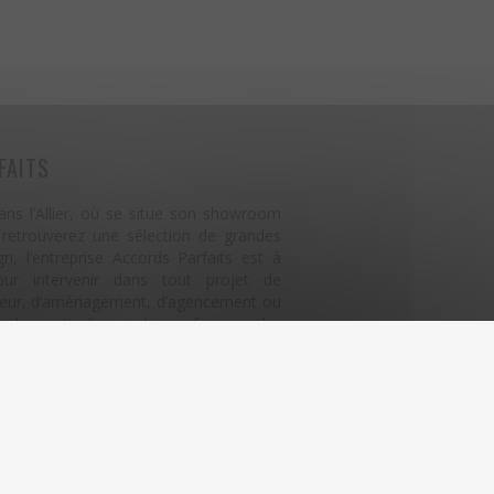
FAITS
ns l’Allier, où se situe son showroom
 retrouverez une sélection de grandes
, l’entreprise Accords Parfaits est à
our intervenir dans tout projet de
rieur, d’aménagement, d’agencement ou
z les particuliers ou les professionnels.
al LECLERC
arfaits.com