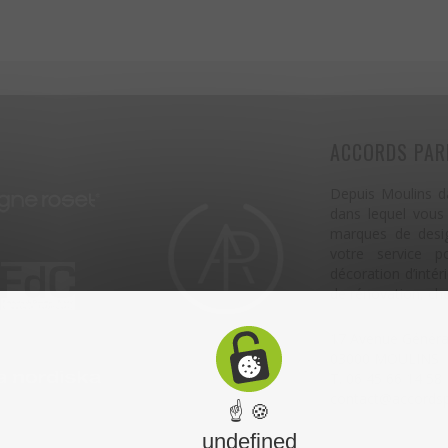
ACCORDS PAR
Depuis Moulins da
dans lequel vous
marques de design
votre service p
décoration d’inté
de rénovation, che
17 Avenue Génér
03000 MOULINS
T. 06 45 66 14 58
contact@accordsp
☝ 🍪
undefined