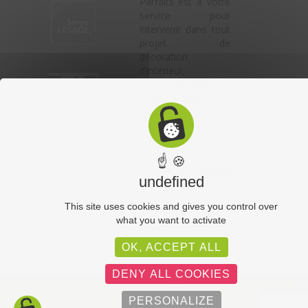
Parfaits est à votre
service pour
intervenir dans tout
projet de
décoration
d’intérieur,
d’aménagement,
d’agencement ou de
rénovation, chez les
particuliers ou les
professionnels.
☝ 🍪
17 Avenue Général
undefined
LECLERC
03000 MOULINS
This site uses cookies and gives you control over
T. 06 45 66 14 58
what you want to activate
contact@accordspa
rfaits.com
OK, ACCEPT ALL
DENY ALL COOKIES
PERSONALIZE