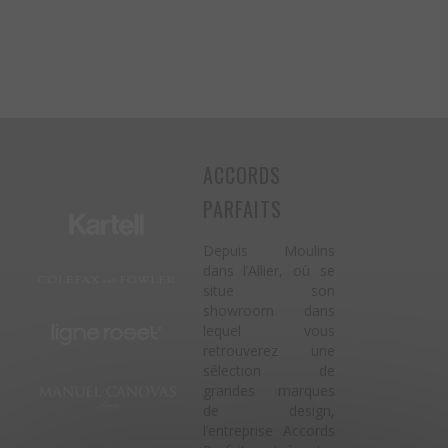
ACCORDS
PARFAITS
Depuis Moulins
dans l’Allier, où se
situe son
showroom dans
lequel vous
retrouverez une
sélection de
grandes marques
de design,
l’entreprise Accords