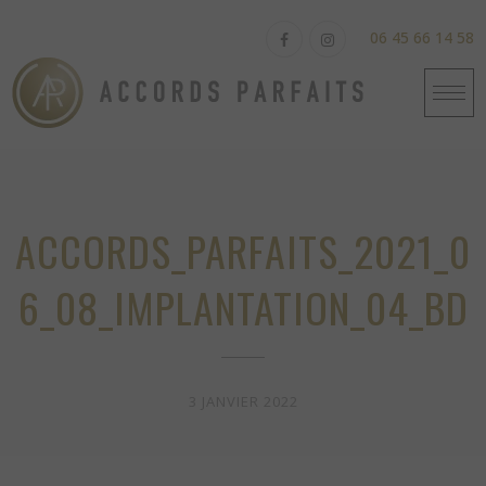
Skip
to
06 45 66 14 58
content
ACCORDS_PARFAITS_2021_0
6_08_IMPLANTATION_04_BD
3 JANVIER 2022