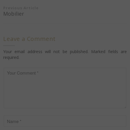
Navigation
Previous Article
de
Mobilier
l’article
Leave a Comment
Your email address will not be published. Marked fields are
required.