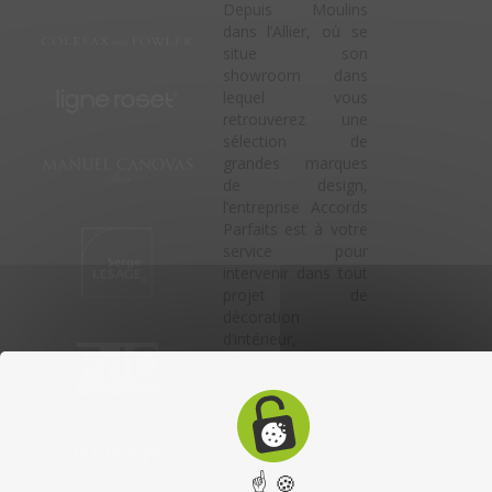
Depuis Moulins
dans l’Allier, où se
situe son
showroom dans
lequel vous
retrouverez une
sélection de
grandes marques
de design,
l’entreprise Accords
Parfaits est à votre
service pour
intervenir dans tout
projet de
décoration
d’intérieur,
d’aménagement,
d’agencement ou de
rénovation, chez les
particuliers ou les
professionnels.
☝ 🍪